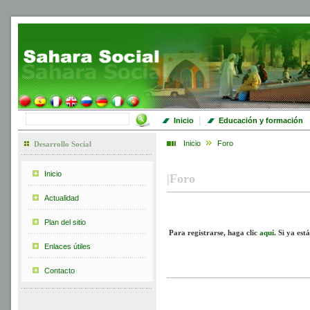
|
Inicio
Educación y formación
Inicio
Foro
Desarrollo Social
Inicio
|
Foro
Actualidad
Plan del sitio
Para registrarse, haga clic
aquí
.
Si ya est
Enlaces útiles
Contacto