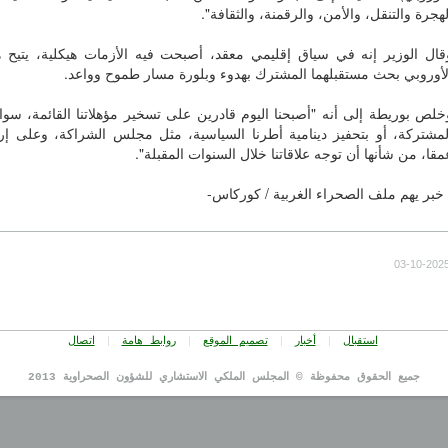
لهجرة والتنقل، والأمن، والرقمنة، والثقافة".
قال الوزير إنه في سياق إقليمي معقد، أصبحت فيه الأزمات هيكلية، يتيح هذ
لأوروبي بحث مستقبلهما المشترك بهدوء وبلورة مسار طموح وواعد.
خلص بوريطة إلى أنه "أصبحنا اليوم قادرين على تسخير مؤهلاتنا القائمة، سواء
لمشتركة، أو بتحفيز دينامية أطرنا السياسية، مثل مجلس الشراكة، وعلى إ
مقا، من شأنها أن توجه علاقاتنا خلال السنوات المقبلة".
 خبر يهم ملف الصحراء الغربية / كوركاس-
03-10-202
|
|
|
|
استقبال
أخبار
تصميم الموقع
روابط هامة
اتصال
جميع الحقوق محفوظة © المجلس الملكي الاستشاري للشؤون الصحراوية 2013