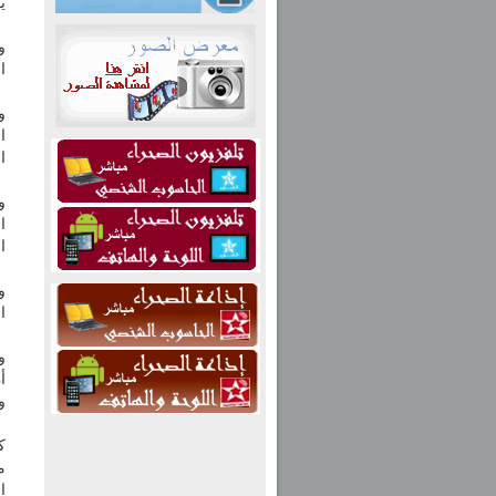
ي
و
ا
و
ا
ا
و
ال
و
ا
و
أ
وال
ك
م
ا