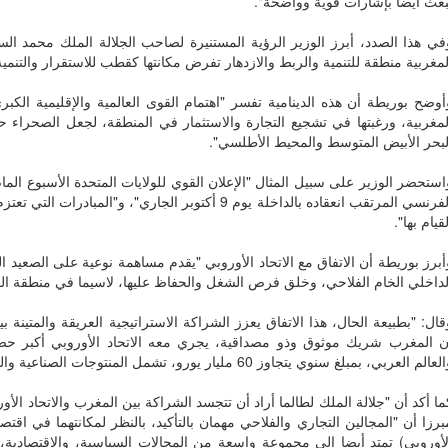
بعث أيضا بإشارات قوية وواضحة".
في هذا الصدد، أبرز الوزير الرؤية المستنيرة لصاحب الجلالة الملك محمد ا
لمغربية منطقة للتنمية والربط والازدهار تفرض مكانتها كقطب للاستقرار والتنمية 
أوضح بوريطة أن هذه الدينامية تفسر "اهتمام القوى العالمية والإقليمية الكب
لمغربية، ورغبتها في تشجيع التجارة والاستثمار في المنطقة، لجعل الصحراء حل
لبحر الأبيض المتوسط والمحيط الأطلسي".
استحضر الوزير على سبيل المثال "الإعلان القوي للولايات المتحدة الأسبوع الما
الفرنسي المرتقب انعقاده بالداخلة يوم 9 أكتوبر الجاري"، و"ا
قيام بها".
أبرز بوريطة أن الاتفاق مع الاتحاد الأوروبي "يقدم مساهمة نوعية على الصعيد 
لداخلي الخام الفلاحي، وخلق فرص الشغل والحفاظ عليها، لاسيما في منطقة الص
قال: "بطبيعة الحال، هذا الاتفاق يعزز الشراكة الاستراتيجية العريقة والمتينة ب
ن المغرب شريك موثوق وذو مصداقية، يجري معه الاتحاد الأوروبي أكبر حصة 
عالم العربي، بمبلغ سنوي يتجاوز 60 مليار يورو، تشمل المنتوجات الصناعية والتجهيزات والمنتوجات الفلاحية.
ما أكد أن "جلالة الملك لطالما أراد أن تتجسد الشراكة بين المغرب والاتحاد ا
برزا أن "المجالين التجاري والفلاحي مهمان بالتأكيد، بالنظر لمكانتهما في اقتصا
لأوروبي) تمتد أيضا إلى مجموعة واسعة من المجالات السياسية، والاقتصادية، و