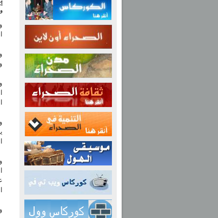
أ
و
و
ا
و
وف
و
ا
ا
و
ي
ا
ا
ع
ا
و