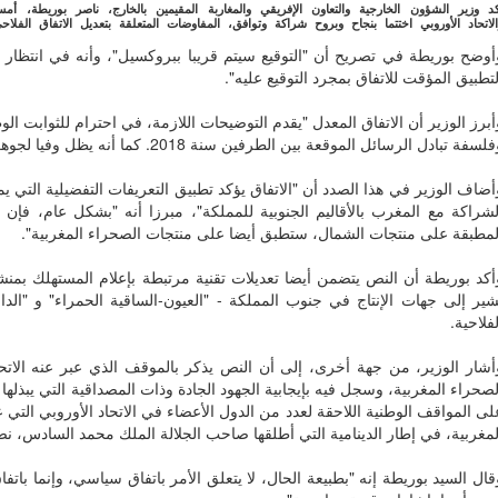
كد وزير الشؤون الخارجية والتعاون الإفريقي والمغاربة المقيمين بالخارج، ناصر بوريطة، أم
الاتحاد الأوروبي اختتما بنجاح وبروح شراكة وتوافق، المفاوضات المتعلقة بتعديل الاتفاق الفل
أوضح بوريطة في تصريح أن "التوقيع سيتم قريبا ببروكسيل"، وأنه في انتظار ا
لتطبيق المؤقت للاتفاق بمجرد التوقيع عليه".
أبرز الوزير أن الاتفاق المعدل "يقدم التوضيحات اللازمة، في احترام للثوابت ال
لسفة تبادل الرسائل الموقعة بين الطرفين سنة 2018. كما أنه يظل وفيا لجوهره العام.
أضاف الوزير في هذا الصدد أن "الاتفاق يؤكد تطبيق التعريفات التفضيلية التي يمن
لشراكة مع المغرب بالأقاليم الجنوبية للمملكة"، مبرزا أنه "بشكل عام، فإن
لمطبقة على منتجات الشمال، ستطبق أيضا على منتجات الصحراء المغربية".
أكد بوريطة أن النص يتضمن أيضا تعديلات تقنية مرتبطة بإعلام المستهلك بم
شير إلى جهات الإنتاج في جنوب المملكة - "العيون-الساقية الحمراء" و "الد
لفلاحية.
لصحراء المغربية، وسجل فيه بإيجابية الجهود الجادة وذات المصداقية التي يبذله
لى المواقف الوطنية اللاحقة لعدد من الدول الأعضاء في الاتحاد الأوروبي التي 
لمغربية، في إطار الدينامية التي أطلقها صاحب الجلالة الملك محمد السادس، نص
قال السيد بوريطة إنه "بطبيعة الحال، لا يتعلق الأمر باتفاق سياسي، وإنما بات