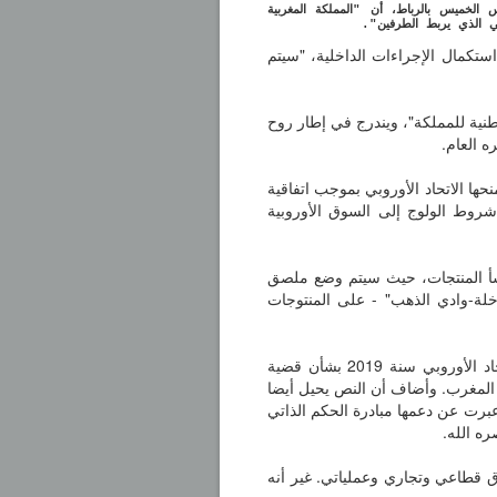
س الخميس بالرباط، أن "المملكة المغربية
احي الذي يربط الطرفين".
ستكمال الإجراءات الداخلية، "سيتم
وطنية للمملكة"، ويندرج في إطار روح
حها الاتحاد الأوروبي بموجب اتفاقية
 شروط الولوج إلى السوق الأوروبية
نشأ المنتجات، حيث سيتم وضع ملصق
اخلة-وادي الذهب" - على المنتوجات
وأشار الوزير، من جهة أخرى، إلى أن النص يذكر بالموقف الذي عبر عنه الاتحاد الأوروبي سنة 2019 بشأن قضية
ا المغرب. وأضاف أن النص يحيل أيضا
عبرت عن دعمها مبادرة الحكم الذاتي
ره الله.
فاق قطاعي وتجاري وعملياتي. غير أنه