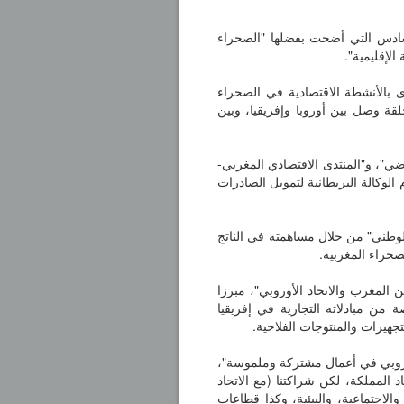
لسادس التي أضحت بفضلها "الصحراء
الإقليمية".
رى بالأنشطة الاقتصادية في الصحراء
قة وصل بين أوروبا وإفريقيا، وبين
ضي"، و"المنتدى الاقتصادي المغربي-
لمبادرات التي تعتزم الوكالة البريطانية لتمويل الصادرات
الوطني" من خلال مساهمته في الناتج
حراء المغربية.
ين المغرب والاتحاد الأوروبي"، مبرزا
من مبادلاته التجارية في إفريقيا
لأوروبي في أعمال مشتركة وملموسة"،
د المملكة، لكن شراكتنا (مع الاتحاد
الاجتماعية، والبيئية، وكذا قطاعات