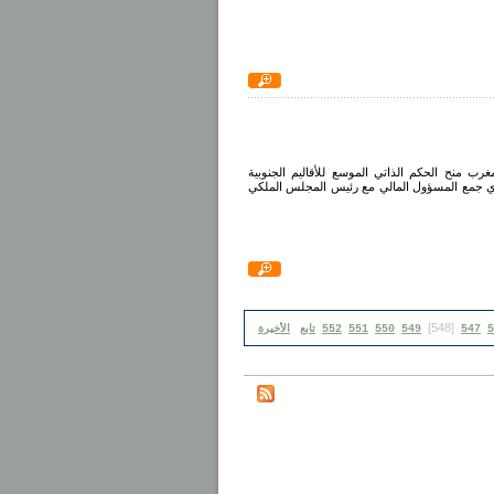
غرب منح الحكم الذاتي الموسع للأقاليم الجنوبية
لذي جمع المسؤول المالي مع رئيس المجلس الملكي
[548]
5
547
549
550
551
552
تابع
الأخيرة