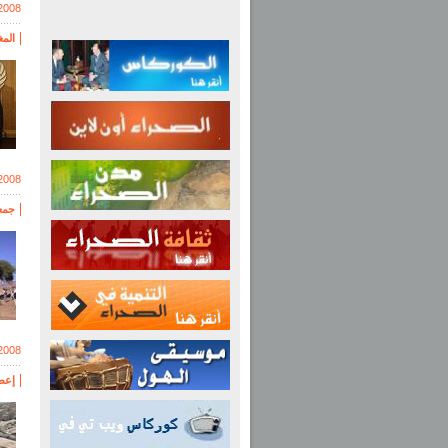
2008
الم
2008
جمع
2008
إعط