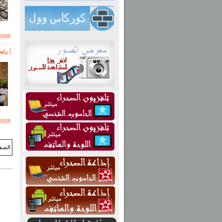
2008
رئي
2008
الصفحة 548