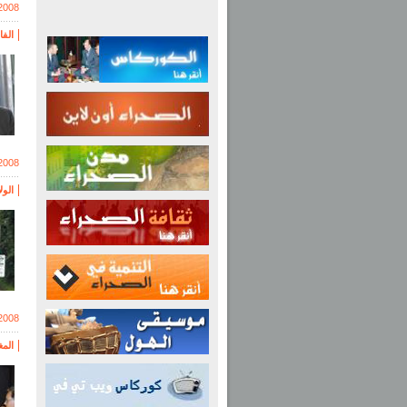
2008
الف
2008
الو
2008
الم