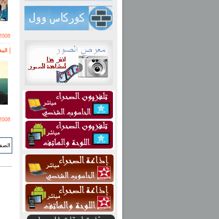
2008
الم
2008
الصفحة 550