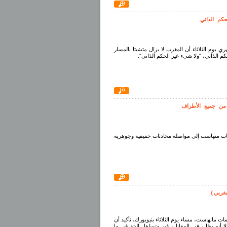
كم الذاتي
فهري يوم الثلاثاء أن المغرب لا يزال متشبثا بالمسار
الذاتي، "ولا شيء غير الحكم الذاتي".
من جميع الأطراف
 مفاوضات منهاست إلى مواصلة محادثات حقيقية وجوهرية
غربي)
اوضات مانهاست، مساء يوم الثلاثاء بنيويورك، تأكيد أن
 أنه يظل، في المقابل، غير متساهل البتة في ما