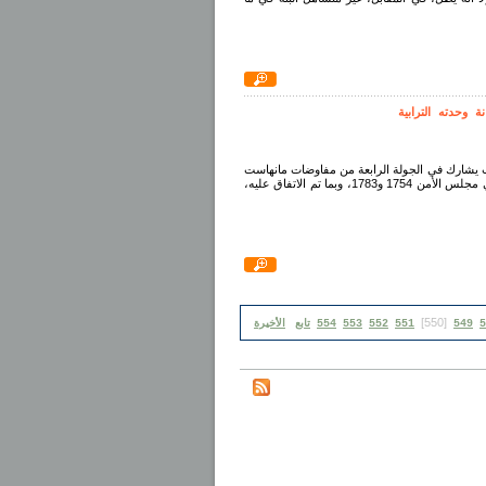
وحدته الترابية
المغرب يشارك في الجولة الرابعة من مفاوضات مانهاست
حول الصحراء" بنفس النية الحسنة، والإرادة القوية، والالتزام الصادق، بقراري مجلس الأمن 1754 و1783، وبما تم الاتفاق عليه،
[550]
5
549
551
552
553
554
تابع
الأخيرة