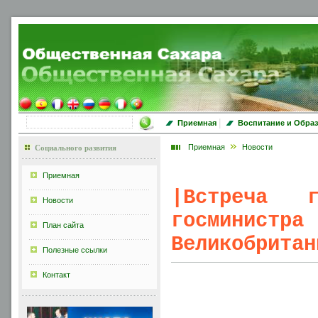
|
Приемная
Воспитание и Обра
Приемная
Новости
Социального развития
Приемная
|
Встреча 
Новости
госмини
План сайта
Великобритан
Полезные ссылки
Контакт