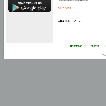
30.10.2025
Страница 16 из 456
Приемная
|
Новости
|
Cop