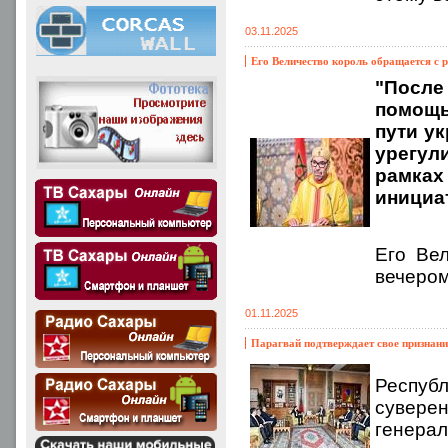
03.11.2025
Его Величество король обращается с 
"После
помощь
пути у
урегул
рамка
инициа
Его Вел
вечером
01.11.2025
Парагвай подтверждает свое признани
Республ
сувере
генерал