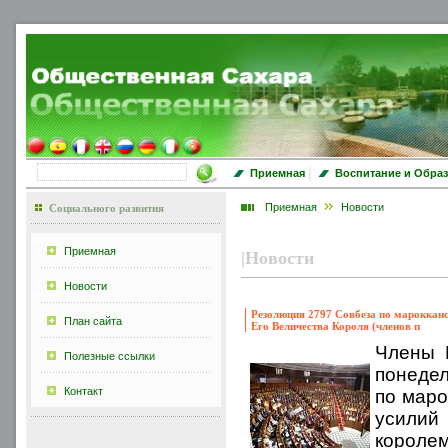
|
Приемная
Воспитание и Обра
Приемная
Новости
Социального развития
Приемная
|
Новости
Новости
Резолюция 2797 Совбеза по мароккан
План сайта
Его Величества Короля (членов п
Члены 
Полезные ссылки
понедел
Контакт
по маро
усилий
корол