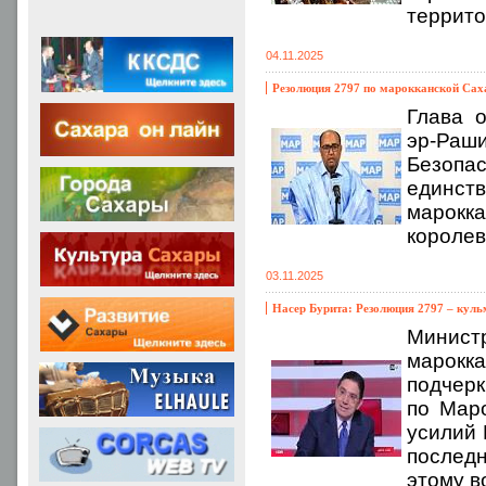
террито
04.11.2025
Резолюция 2797 по марокканской Сах
Глава 
эр-Ра
Безопас
единст
марокка
королев
03.11.2025
Насер Бурита: Резолюция 2797 – кул
Министр
марокк
подчерк
по Маро
усилий 
последн
этому в