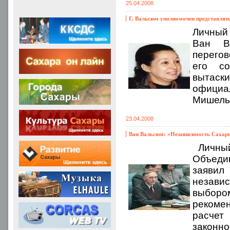
25.04.2008
Г. Вальсюм уполномочен представлят
Личный
Ван В
перегов
его со
вытаски
официа
Мишель
23.04.2008
Ван Вальсюм: «Независимость Сахары
Личный
Объеди
заявил 
независ
выборо
рекоме
расче
законно