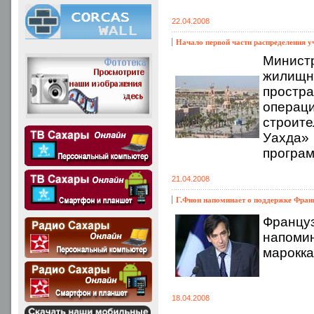
22.04.2008
Начало первой части распределения у
Минист
жилищно
простра
операц
строите
Уахда»
програм
21.04.2008
Г.Фион напоминает о поддержке Фран
Францу
напомин
марокка
18.04.2008