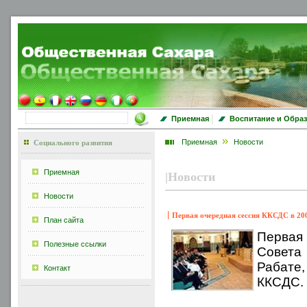
|
Приемная
Воспитание и Обра
Приемная
Новости
Социального развития
Приемная
|
Новости
Новости
Первая очередная сессия ККСДС в 2008
План сайта
Первая
Полезные ссылки
Совета 
Рабате,
Контакт
ККСДС.