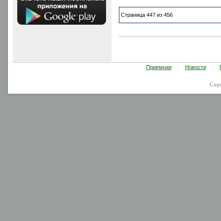
Страница 447 из 456
Приемная
|
Новости
|
Cop