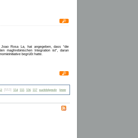
r Joao Rosa La, hat angegeben, dass “die
len maghrebinischen Integration ist“, daran
omieinitiative begrüßt hatte.
[553]
52
554
555
556
557
nachfolgende
letzte