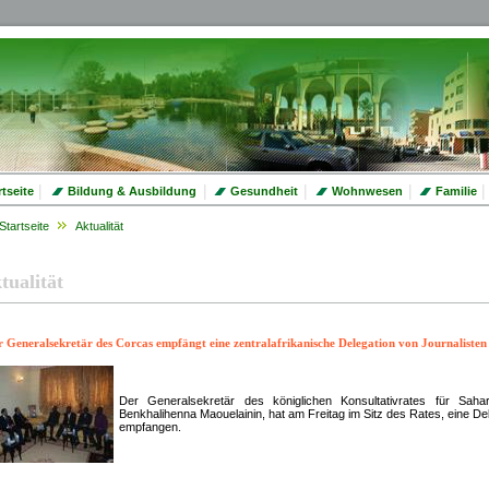
|
|
|
|
|
rtseite
Bildung & Ausbildung
Gesundheit
Wohnwesen
Familie
Startseite
Aktualität
tualität
r Generalsekretär des Corcas empfängt eine zentralafrikanische Delegation von Journalisten
Der Generalsekretär des königlichen Konsultativrates für Sahar
Benkhalihenna Maouelainin, hat am Freitag im Sitz des Rates, eine Del
empfangen.