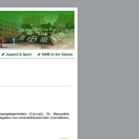
|
Jugend & Sport
NIME in der Sahara
aangelegenheiten (Corcas), Dr. Maouelinin
egation von zentralafrikanischen Journalisten,