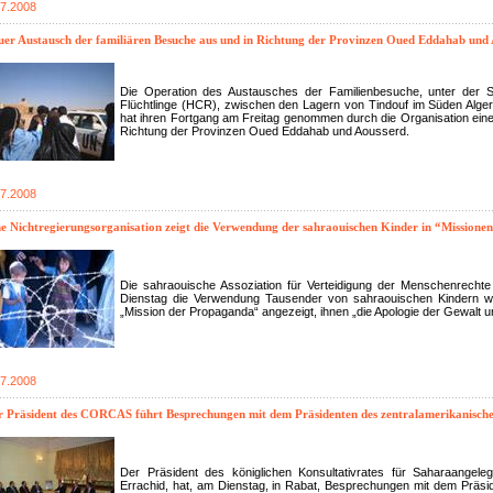
07.2008
uer Austausch der familiären Besuche aus und in Richtung der Provinzen Oued Eddahab und
Die Operation des Austausches der Familienbesuche, unter der S
Flüchtlinge (HCR), zwischen den Lagern von Tindouf im Süden Alger
hat ihren Fortgang am Freitag genommen durch die Organisation eine
Richtung der Provinzen Oued Eddahab und Aousserd.
07.2008
e Nichtregierungsorganisation zeigt die Verwendung der sahraouischen Kinder in “Missionen 
Die sahraouische Assoziation für Verteidigung der Menschenrecht
Dienstag die Verwendung Tausender von sahraouischen Kindern wä
„Mission der Propaganda“ angezeigt, ihnen „die Apologie der Gewalt 
07.2008
r Präsident des CORCAS führt Besprechungen mit dem Präsidenten des zentralamerikanisch
Der Präsident des königlichen Konsultativrates für Saharaangel
Errachid, hat, am Dienstag, in Rabat, Besprechungen mit dem Präsi