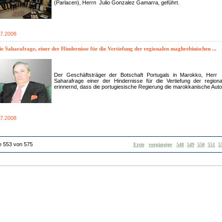
(Parlacen), Herrn Julio Gonzalez Gamarra, geführt.
07.2008
e Saharafrage, einer der Hindernisse für die Vertiefung der regionalen maghrebinischen ...
Der Geschäftsträger der Botschaft Portugals in Marokko, Her
Saharafrage einer der Hindernisse für die Vertiefung der regiona
erinnernd, dass die portugiesische Regierung die marokkanische Auton
07.2008
e 553 von 575
Erste
vorgängige
548
549
550
551
5