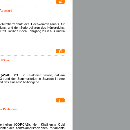
 Aousserd
chirmherrschaft des Hochkommissariats für
iens, und den Sudprovinzen des Königreichs,
r 23. Reise für den Jahrgang 2008 aus und in
der ...
e (ASADEDCH), in Katalonien basiert, hat am
hrend der Sommerferien in Spanien in eine
und des Hasses“ beibringend.
en Parlament
egenheiten (CORCAS), Herr Khalihenna Ould
denten des zentralamerikanischen Parlaments