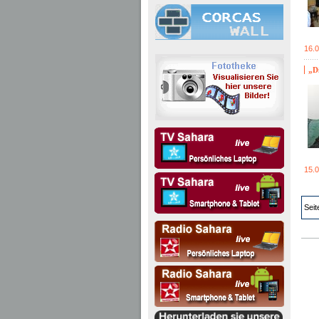
16.
„Di
15.
Seit