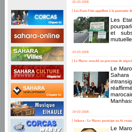
26-03-2008
Les Etats-Unis appellent à la poursuite d
Les Eta
pourparl
et subs
mutuelle
24-03-2008
Le Maroc attaché au processus de négocia
Le Maro
Sahara 
intransi
réaffirm
marocain
Manhass
19-03-2008
Sahara : Le Maroc participe au 4è round
Le Maro