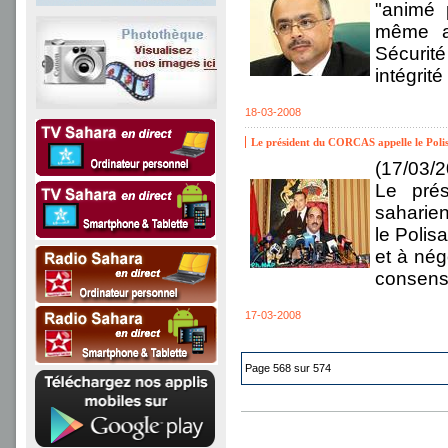
"animé 
même at
Sécurit
intégrit
18-03-2008
Le président du CORCAS appelle le Polisa
(17/03/
Le prés
saharie
le Polis
et à nég
consensu
17-03-2008
Page 568 sur 574