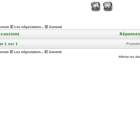
Forum
Les négociation...
General
scussions
Réponse
e 1 sur 1
Premiè
orum
Les négociation...
General
Afficher les di