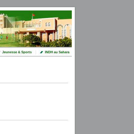
|
Jeunesse & Sports
INDH au Sahara