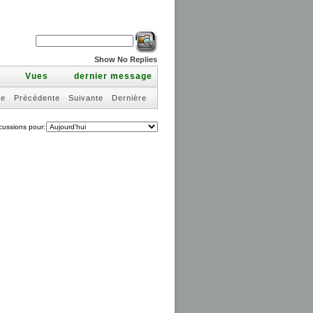
Show No Replies
s
Vues
dernier message
re
Précédente
Suivante
Dernière
scussions pour: