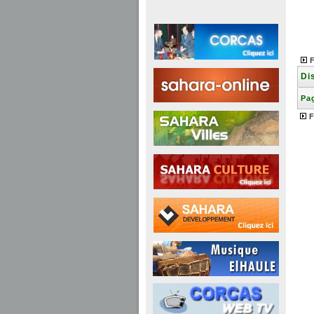
Di
Pag
F