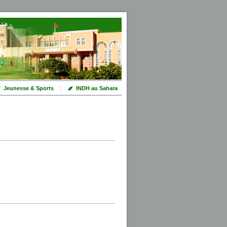
|
Jeunesse & Sports
INDH au Sahara