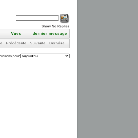
Show No Replies
s
Vues
dernier message
re
Précédente
Suivante
Dernière
scussions pour: