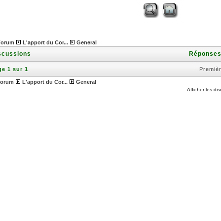
Forum
L'apport du Cor...
General
scussions
Réponse
e 1 sur 1
Premiè
orum
L'apport du Cor...
General
Afficher les di