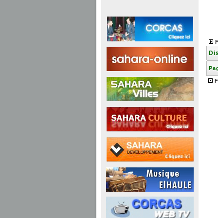
Di
Pag
F