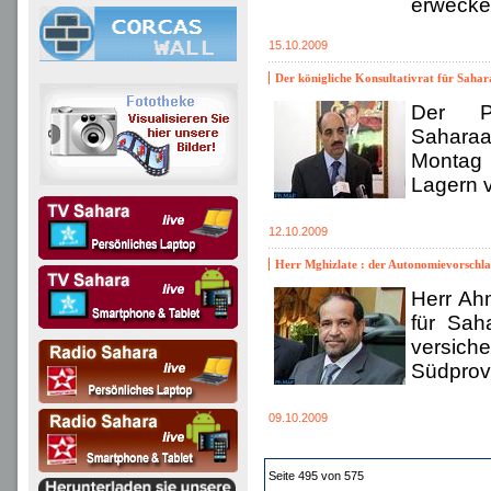
erwecke
15.10.2009
Der königliche Konsultativrat für Sahar
Der Pr
Saharaa
Montag 
Lagern 
12.10.2009
Herr Mghizlate : der Autonomievorschlag
Herr Ahm
für Sah
versich
Südprovi
09.10.2009
Seite 495 von 575