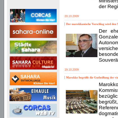
Minister
der Reg
20.10.2009
Der marokkanische Vorschlag wird den S
Der ehe
Gonzale
Autonom
versich
besond
Souverän
19.10.2009
Marokko begrüßt die Gutheißung der vier
Marokko 
Kommiss
bezügli
begrüßt
Referen
dogmat