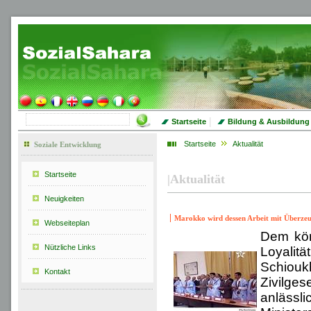
|
Startseite
Bildung & Ausbildung
Startseite
Aktualität
Soziale Entwicklung
Startseite
|
Aktualität
Neuigkeiten
Marokko wird dessen Arbeit mit Überzeug
Webseiteplan
Dem kön
Nützliche Links
Loyalit
Schiouk
Kontakt
Zivilge
anlässl