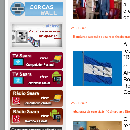
au
cr
oc
24-04-2026
Honduras suspende o seu reconheciment
A 
re
"R
O 
Af
Bo
Re
Co
23-04-2026
Abertura da exposição "Cultura nos Disc
O 
re