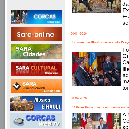
da
Ex
Es
so
30-04-2026
Governo das Ilhas Canárias adota Posi
Fo
Gr
Ca
Il
ap
ma
to
28-04-2026
O Reino Unido apoia a autonomia marroq
A 
Co
so