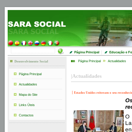
|
Página Principal
Educação e F
Página Principal
Actualidades
Desenvolvimento Social
Página Principal
|
Actualidades
Actualidades
Estados Unidos reiteram o seu reconhec
Mapa do Site
Os
Links Úteis
re
Contactos
O 
La
en