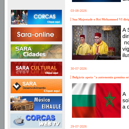
03-08-2026
Sua Majestade o Rei Mohammed VI dirig
A 
di
no
vi
il
30-07-2026
Bulgária apoia "a autonomia genuína so
A 
so
a 
29-07-2026