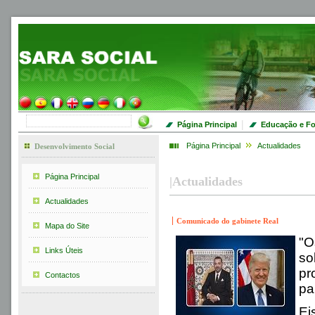
|
Página Principal
Educação e F
Página Principal
Actualidades
Desenvolvimento Social
Página Principal
|
Actualidades
Actualidades
Comunicado do gabinete Real
Mapa do Site
"O
Links Úteis
so
pr
Contactos
pa
Ei