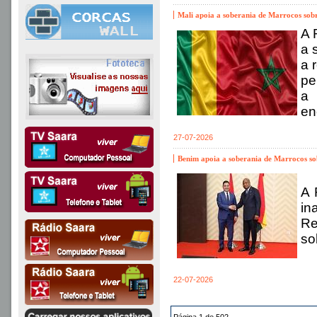
Mali apoia a soberania de Marrocos sobre
A 
a 
a 
pe
a 
en
27-07-2026
Benim apoia a soberania de Marrocos so
A 
in
Re
so
22-07-2026