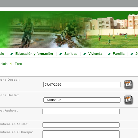
|
|
|
|
|
cio
Educación y formación
Sanidad
Vivienda
Familia
J
Inicio
Foro
echa Desde::
echa Hasta::
ost Authors:
ontiene en Asunto::
ontiene en el Cuerpo: