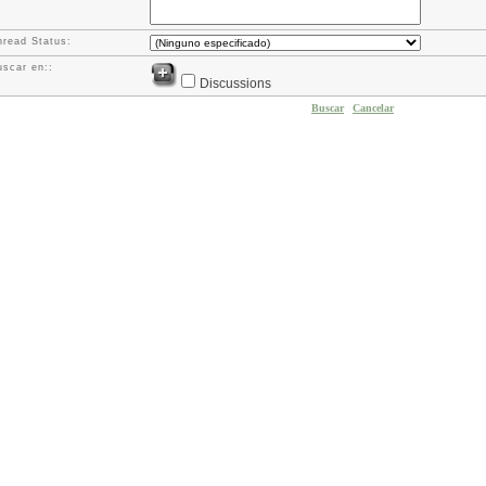
hread Status:
uscar en::
Discussions
Buscar
Cancelar