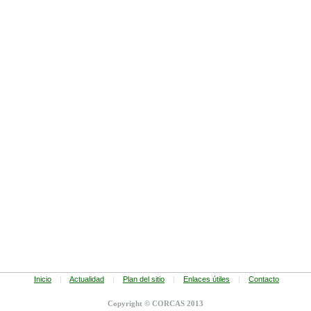
Inicio
|
Actualidad
|
Plan del sitio
|
Enlaces útiles
|
Contacto
Copyright © CORCAS 2013