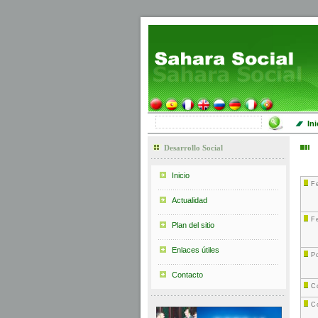
Ini
Desarrollo Social
Inicio
F
Actualidad
F
Plan del sitio
Enlaces útiles
P
Contacto
C
C