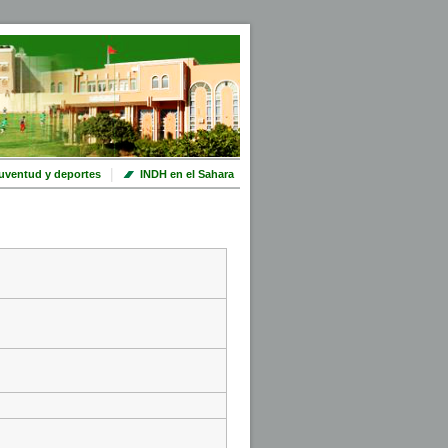
|
uventud y deportes
INDH en el Sahara