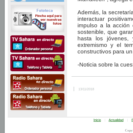
Además, la secretarí
interactuar positiv
impulso a la acción 
sostenible, que gara
hasta los jóvenes, 
extremismo y el ter
constructivos para un
-Noticia sobre la cue
|
13/11/2018
Inicio
|
Actualidad
|
P
Copy