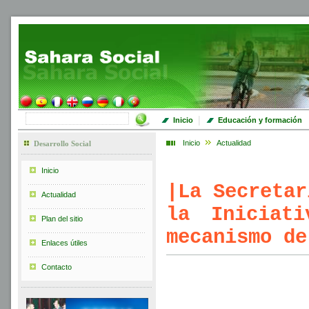
|
Inicio
Educación y formación
Inicio
Actualidad
Desarrollo Social
Inicio
|
La Secretar
Actualidad
la Iniciat
Plan del sitio
mecanismo de
Enlaces útiles
Contacto