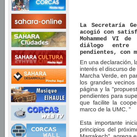
La Secretaría G
acogió con satis
Mohammed VI de 
diálogo entre 
pendientes, con m
En una declaración, l
interés el discurso d
Marcha Verde, en part
los grandes vecinos 
página y la "propue
pendientes para super
que facilite la coop
marco de la UMC. "
Esta importante inic
principios del próxi
Marrakech", agrega e