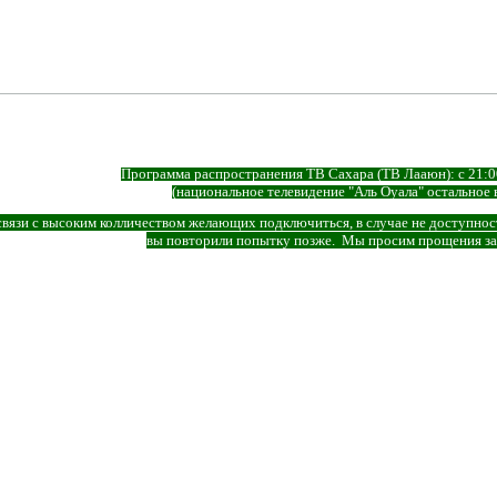
Программа распространения ТВ Сахара (ТВ Лааюн): с 21:00
(национальное телевидение "Аль Оуала" остальное 
связи с высоким колличеством желающих подключиться, в случае не доступнос
вы повторили попытку позже. Мы просим прощения за