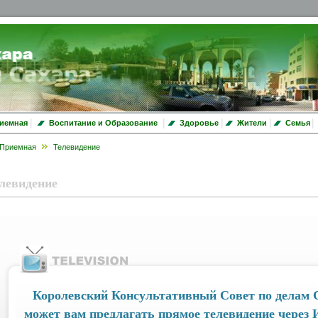
|
|
|
|
|
иемная
Воспитание и Образование
Здоровье
Жители
Семья
Приемная
Телевидение
левидение