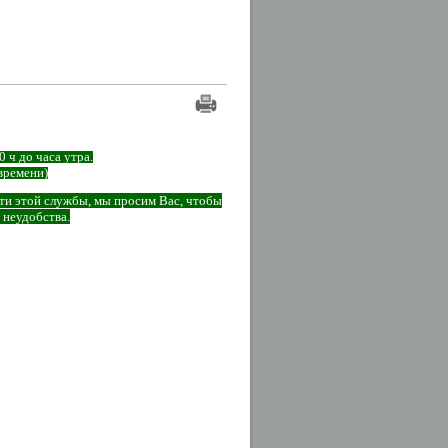
 ч до часа утра.
времени)
ти этой службы, мы просим Вас, чтобы
 неудобства.