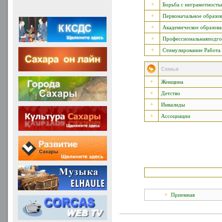
Борьба с неграмотность
Первоначальное образо
Академическое образова
Профессиональнаяподго
Стимулирование Работа
Семья
Женщина
Детство
Инвалиды
Ассоциации
Приемная