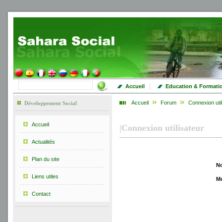
|
Accueil
Education & Formati
Accueil
Forum
Connexion util
Développement Social
Accueil
|
Connexion utilisateur
Actualités
Plan du site
No
Liens utiles
Mo
Contact