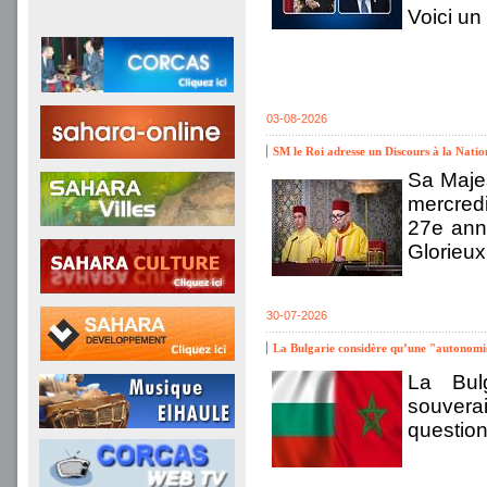
Voici u
03-08-2026
SM le Roi adresse un Discours à la Natio
Sa Maje
mercredi
27e ann
Glorieux
30-07-2026
La Bulgarie considère qu’une "autonomie
La Bulg
souverai
questio