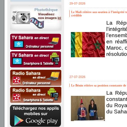
29-07-2026
Le Mali réitère son soutien à l’intégrité
crédible
La Répu
l’intég
l’ensemb
en réaf
Maroc, c
résoluti
27-07-2026
Le Bénin réitère sa position constante d
La Répu
constant
du Royau
du Saha