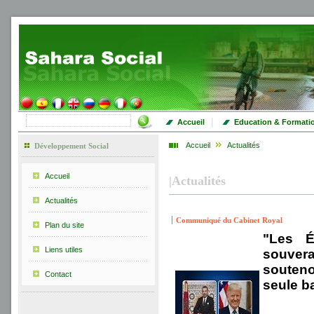
|
Accueil
Education & Formati
Accueil
Actualités
Développement Social
Accueil
|
Actualités
Actualités
Communiqué du Cabinet Royal
Plan du site
"Les É
Liens utiles
souvera
souteno
Contact
seule b