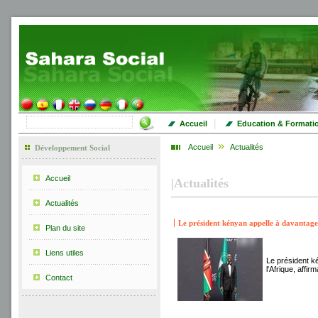
|
Accueil
Education & Formati
Accueil
Actualités
Développement Social
Accueil
|
Actualités
Actualités
Le président kényan appelle à davantage 
Plan du site
Liens utiles
Le président ké
l'Afrique, affi
Contact