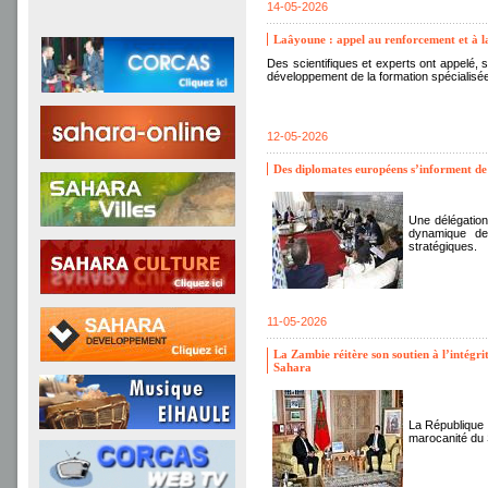
14-05-2026
Laâyoune : appel au renforcement et à la
Des scientifiques et experts ont appelé,
développement de la formation spécialisé
12-05-2026
Des diplomates européens s’informent 
Une délégation
dynamique de
stratégiques.
11-05-2026
La Zambie réitère son soutien à l’intégr
Sahara
La République d
marocanité du