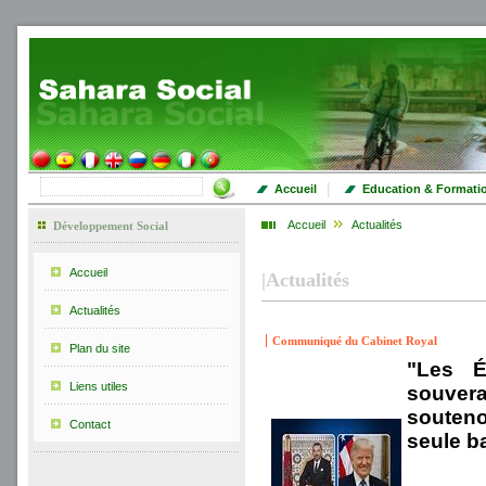
|
Accueil
Education & Formati
Accueil
Actualités
Développement Social
Accueil
|
Actualités
Actualités
Communiqué du Cabinet Royal
Plan du site
"Les É
Liens utiles
souvera
souteno
Contact
seule b