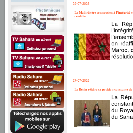
29-07-2026
Le Mali réitère son soutien à l’intégrité
crédible
La Répu
l’intég
l’ensemb
en réaf
Maroc, c
résoluti
27-07-2026
Le Bénin réitère sa position constante d
La Répu
constant
du Royau
du Saha