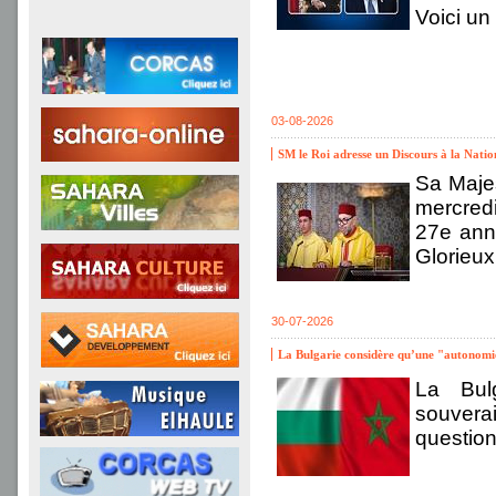
Voici u
03-08-2026
SM le Roi adresse un Discours à la Natio
Sa Maje
mercredi
27e ann
Glorieux
30-07-2026
La Bulgarie considère qu’une "autonomie
La Bulg
souverai
questio