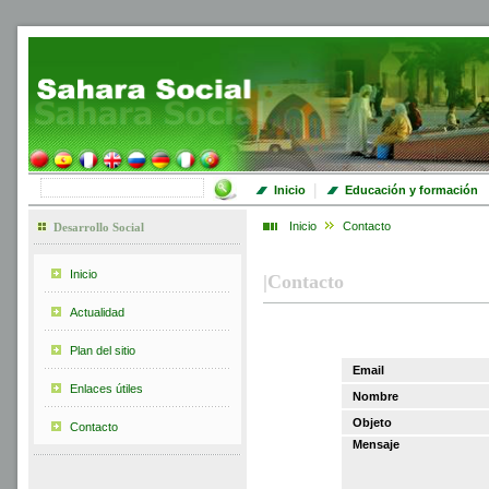
|
Inicio
Educación y formación
Inicio
Contacto
Desarrollo Social
Inicio
|
Contacto
Actualidad
Plan del sitio
Email
Enlaces útiles
Nombre
Objeto
Contacto
Mensaje