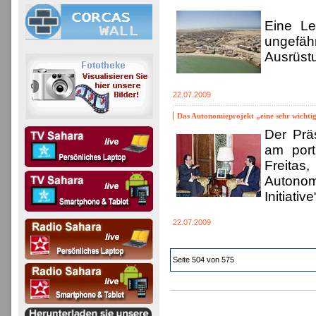
Eine Le
ungefä
Ausrüstu
22.07.2009
Das Autonomieprojekt „eine sehr wichtig
Der Prä
am port
Freitas
Autonomi
Initiati
22.07.2009
Seite 504 von 575