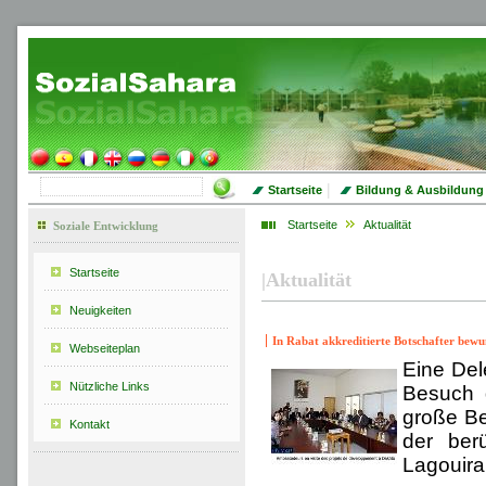
|
Startseite
Bildung & Ausbildung
Startseite
Aktualität
Soziale Entwicklung
Startseite
|
Aktualität
Neuigkeiten
In Rabat akkreditierte Botschafter bew
Webseiteplan
Eine Del
Nützliche Links
Besuch d
große Be
Kontakt
der ber
Lagouira