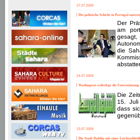
27.07.2009
Die politische Schicht in Portugal unter
Der Prä
am port
gesagt, 
Autonom
die Sah
Kommiss
abstatte
24.07.2009
Washington widerlegt die Unterstützung
Die Zei
15. Juli
dass sic
gegenübe
23.07.2009
Die Stadt Dakhla mit einer Leichtathleti