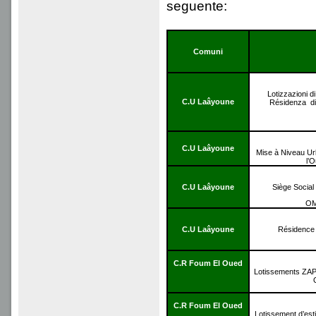
seguente:
Comuni
Lotizzazioni 
C.U Laâyoune
Résidenza di
C.U Laâyoune
Mise à Niveau U
l’
C.U Laâyoune
Siège Social
OM
C.U Laâyoune
Résidence 
C.R Foum El Oued
Lotissements ZAP
C.R Foum El Oued
Lotissement d’est