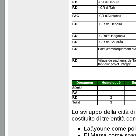
P.D
-CR di Daoura
P.D
- CR di Tah
PAC
-CR d’Akhfennir
P.D
-C.R de Dcheira
P.D
-C.Rd’El Hagounia
P.D
-C.R de
Boucrâa
P.D
Point d’embarquement d’A
P.D
Village de pâcheurs de T
tant que projet intégré
Document
Homologué
En
SDAU
1
P.A
-
P.D
2
Total
3
Lo sviluppo della città d
costituito di tre entità c
Laâyoune come polo 
El Marsa come spaz