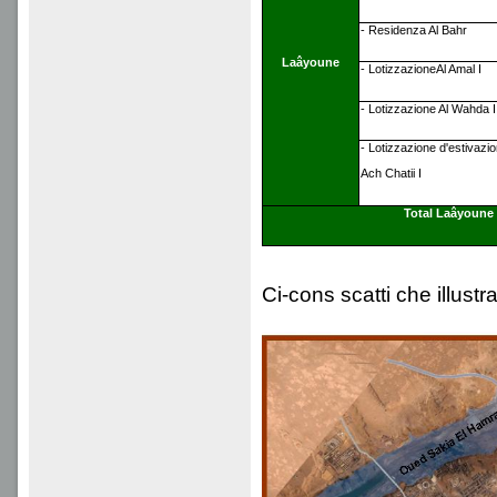
- Residenza Al Bahr
Laâyoune
- LotizzazioneAl Amal I
- Lotizzazione Al Wahda I
- Lotizzazione d'estivazi
Ach Chatii I
Total Laâyoune
Ci-cons scatti che illustr