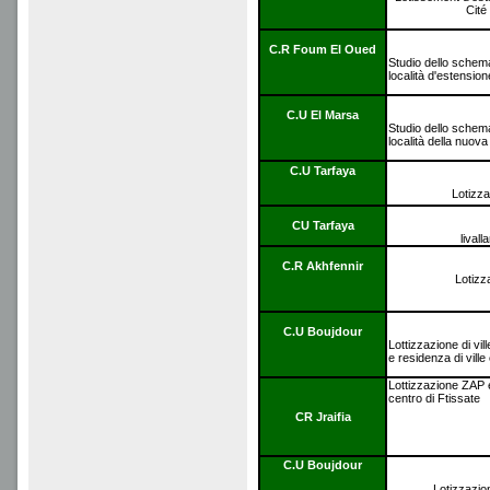
Cité
C.R Foum El Oued
Studio dello schema 
località d'estensio
C.U El Marsa
Studio dello schema 
località della nuova
C.U Tarfaya
Lotizz
CU Tarfaya
lival
C.R Akhfennir
Lotiz
C.U Boujdour
Lottizzazione di vi
e residenza di vill
Lottizzazione ZAP e
centro di Ftissate
CR Jraifia
C.U Boujdour
Lotizzazi