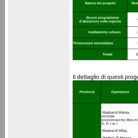
Natura dei progetti
Nom
Nuovo prograùmma
d'abitazione nella regione
livellamento urbano
Promozione immobiliare
Totale
1
Il dettaglio di questi pro
Provincia
Operazioni
-Madinat Al Wahda
seconda
sezionetranche) Blocchi
G, H, I et J
-Madinat Al Wifaq
-Madinat 25 Marzzo