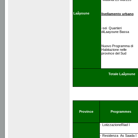
Laâyoune
livellamento urbano
-sei Quartieri
diLaayoune Bassa
Nuovo Programma di
Habitazione nelle
province del Sud
Totale Laâyoune
Province
Programmes
- LotizzazioneRiad I
- Residenza As Saada I