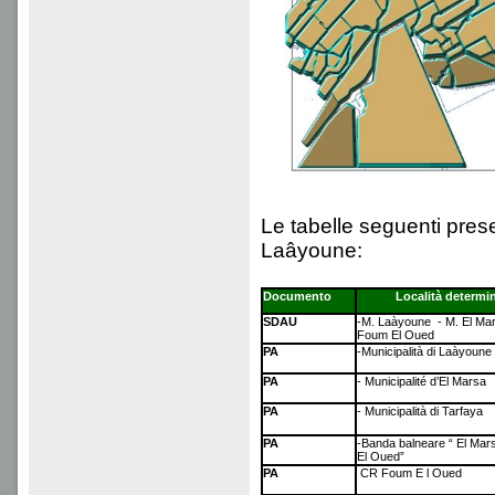
Le tabelle seguenti pres
Laâyoune:
Documento
Località determi
SDAU
-M. Laàyoune - M. El Ma
Foum El Oued
PA
-Municipalità di Laàyoune
PA
- Municipalité d’El Marsa
PA
- Municipalità di Tarfaya
PA
-Banda balneare “ El Mar
El Oued”
PA
CR Foum E l Oued