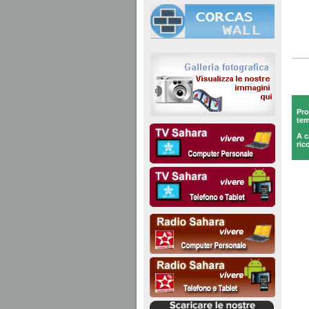
Pro
te
A c
ric