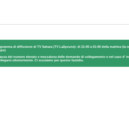
gramma di diffusione di TV Sahara (TV Laâyoune): di 21:00 a 01:00 della mattina (la te
mpo)
ausa del numero elevato e mezzaluna delle domande di collegamento e nel caso d' indi
ollegarsi ulteriormente. Ci scusiamo per questo fastidio.