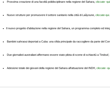
Prossima creazione di una facoltà polidisciplinare nella regione del Sahara,
cliccate -qui
Nuove strutture per promuovere il settore sanitario nella città di Laâyoune,
cliccate-qui
.
Il nuovo progetto d'abitazione nella regione del Sahara, un programma completo ed inte
Bambini sahraoui deportati a Cuba: una sfida principale da raccogliere da parte del Cor
Due giornalisti australiani affermano essere stato pilota di scene di schiavitù a Tindouf,
Adesione totale dei giovani della regione del Sahara all'attuazione del INDH,
cliccate -qu