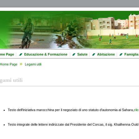
|
|
|
|
me Page
Educazione & Formazione
Salute
Abitazione
Famiglia
Home Page
Legami utili
gami utili
Testo dell'iniziativa marocchina per il negoziato di uno statuto d'autonomia al Sahara,
cli
Testo integrale delle lettere indirizzate dal Presidente del Corcas, il sig. Khalihenna Ou