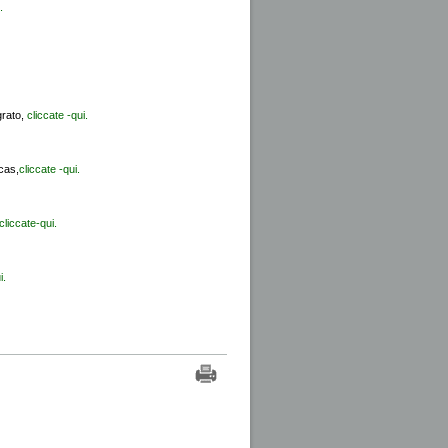
.
grato,
cliccate -qui.
cas,
cliccate -qui.
cliccate-qui.
i.