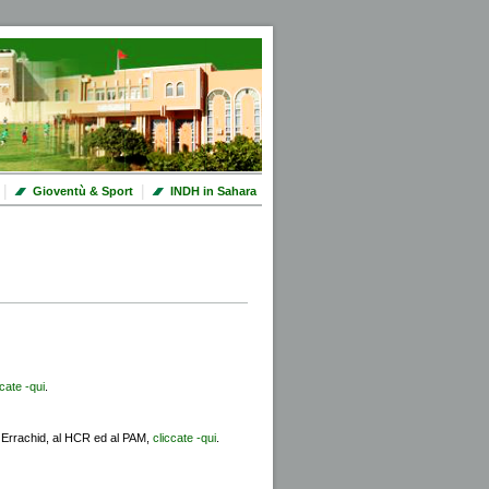
|
|
Gioventù & Sport
INDH in Sahara
ccate -qui
.
ld Errachid, al HCR ed al PAM,
cliccate -qui
.