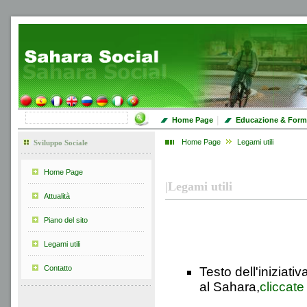
|
Home Page
Educazione & Form
Home Page
Legami utili
Sviluppo Sociale
Home Page
|
Legami utili
Attualità
Piano del sito
Legami utili
Contatto
Testo dell'iniziat
al Sahara,
cliccate