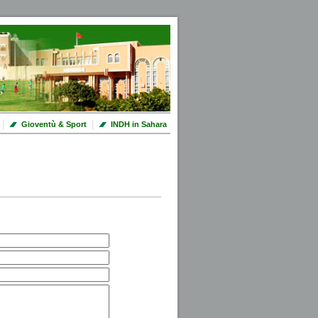
|
|
Gioventù & Sport
INDH in Sahara