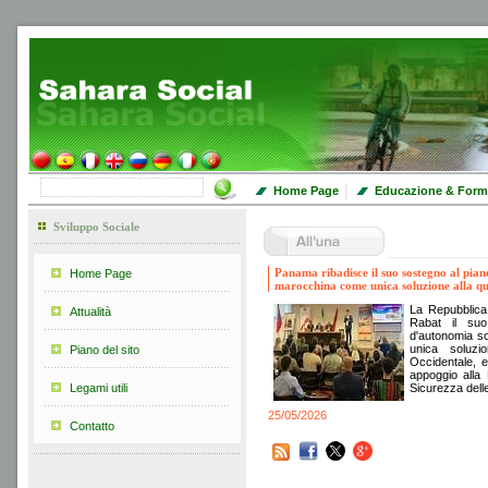
|
Home Page
Educazione & Form
Sviluppo Sociale
Panama ribadisce il suo sostegno al pian
Home Page
marocchina come unica soluzione alla qu
La Repubblica
Attualità
Rabat il suo
d'autonomia so
unica soluzi
Piano del sito
Occidentale, 
appoggio alla 
Legami utili
Sicurezza delle
25/05/2026
Contatto