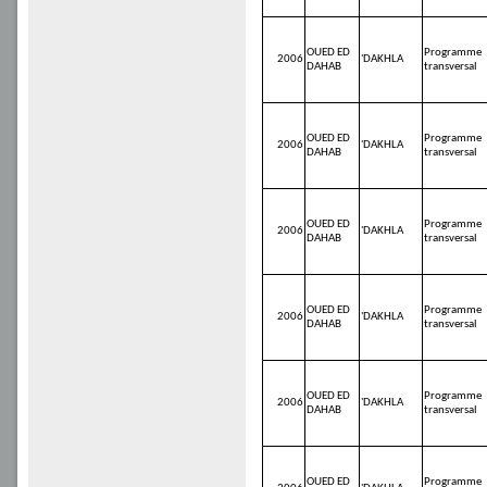
OUED ED
Programme
2006
'DAKHLA
DAHAB
transversal
OUED ED
Programme
2006
'DAKHLA
DAHAB
transversal
OUED ED
Programme
2006
'DAKHLA
DAHAB
transversal
OUED ED
Programme
2006
'DAKHLA
DAHAB
transversal
OUED ED
Programme
2006
'DAKHLA
DAHAB
transversal
OUED ED
Programme