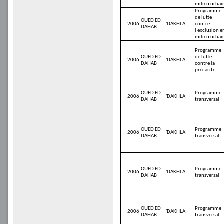
milieu urbai
Programme
de lutte
OUED ED
2006
'DAKHLA
contre
DAHAB
l’exclusion e
milieu urbai
Programme
OUED ED
de lutte
2006
'DAKHLA
DAHAB
contre la
précarité
OUED ED
Programme
2006
'DAKHLA
DAHAB
transversal
OUED ED
Programme
2006
'DAKHLA
DAHAB
transversal
OUED ED
Programme
2006
'DAKHLA
DAHAB
transversal
OUED ED
Programme
2006
'DAKHLA
DAHAB
transversal