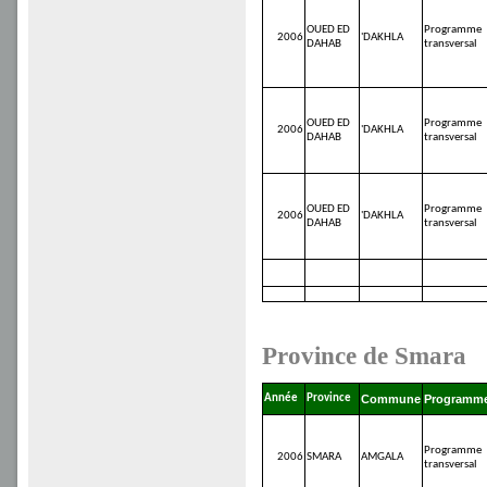
OUED ED
Programme
2006
'DAKHLA
DAHAB
transversal
OUED ED
Programme
2006
'DAKHLA
DAHAB
transversal
OUED ED
Programme
2006
'DAKHLA
DAHAB
transversal
Province de Smara
Année
Province
Commune
Programm
Programme
2006
SMARA
AMGALA
transversal