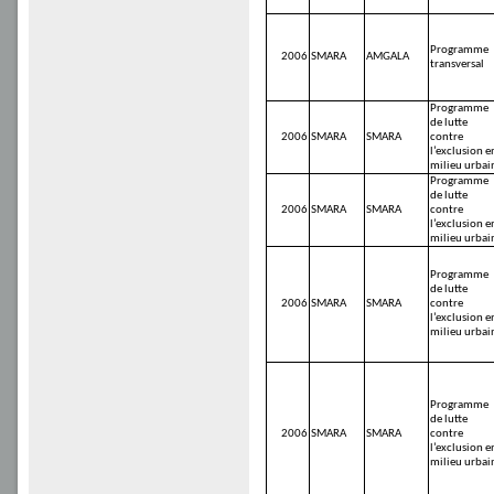
Programme
2006
SMARA
AMGALA
transversal
Programme
de lutte
2006
SMARA
SMARA
contre
l’exclusion e
milieu urbai
Programme
de lutte
2006
SMARA
SMARA
contre
l’exclusion e
milieu urbai
Programme
de lutte
2006
SMARA
SMARA
contre
l’exclusion e
milieu urbai
Programme
de lutte
2006
SMARA
SMARA
contre
l’exclusion e
milieu urbai