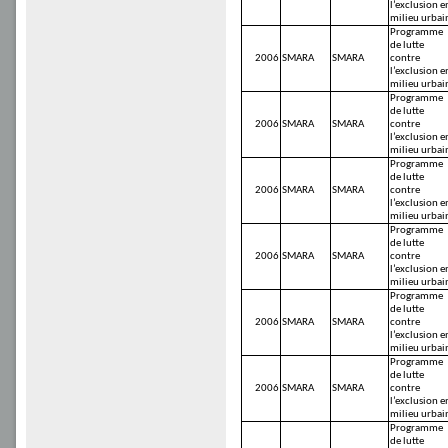
l’exclusion e
milieu urbai
Programme
de lutte
2006
SMARA
SMARA
contre
l’exclusion e
milieu urbai
Programme
de lutte
2006
SMARA
SMARA
contre
l’exclusion e
milieu urbai
Programme
de lutte
2006
SMARA
SMARA
contre
l’exclusion e
milieu urbai
Programme
de lutte
2006
SMARA
SMARA
contre
l’exclusion e
milieu urbai
Programme
de lutte
2006
SMARA
SMARA
contre
l’exclusion e
milieu urbai
Programme
de lutte
2006
SMARA
SMARA
contre
l’exclusion e
milieu urbai
Programme
de lutte