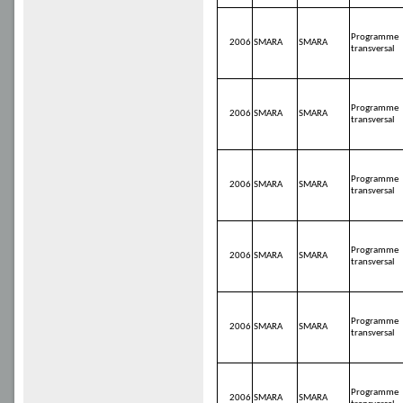
Programme
2006
SMARA
SMARA
transversal
Programme
2006
SMARA
SMARA
transversal
Programme
2006
SMARA
SMARA
transversal
Programme
2006
SMARA
SMARA
transversal
Programme
2006
SMARA
SMARA
transversal
Programme
2006
SMARA
SMARA