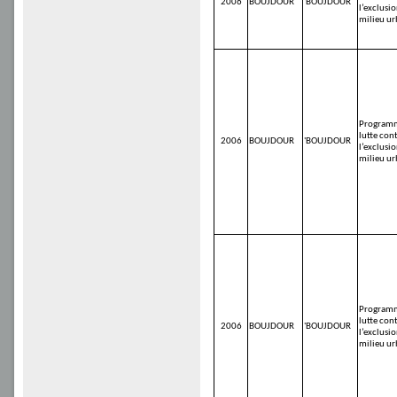
2006
BOUJDOUR
'BOUJDOUR
l’exclusi
milieu ur
Program
lutte con
2006
BOUJDOUR
'BOUJDOUR
l’exclusi
milieu ur
Program
lutte con
2006
BOUJDOUR
'BOUJDOUR
l’exclusi
milieu ur