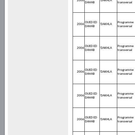
2006
'DAKHLA
DAHAB
transversal
OUED ED
Programme
2006
'DAKHLA
DAHAB
transversal
OUED ED
Programme
2006
'DAKHLA
DAHAB
transversal
OUED ED
Programme
2006
'DAKHLA
DAHAB
transversal
OUED ED
Programme
2006
'DAKHLA
DAHAB
transversal
OUED ED
Programme
2006
'DAKHLA
DAHAB
transversal