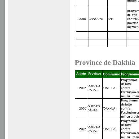
mezzo ru
progra
di lotta
2006
LAAYOUNE
TAH
contro l
povertà 
mezzo ru
Province de Dakhla
Année
Province
Commune
Programm
Programme
de lutte
OUED ED
2006
'DAKHLA
contre
DAHAB
l’exclusion e
milieu urbai
Programme
de lutte
OUED ED
2006
'DAKHLA
contre
DAHAB
l’exclusion e
milieu urbai
Programme
de lutte
OUED ED
2006
'DAKHLA
contre
DAHAB
l’exclusion e
milieu urbai