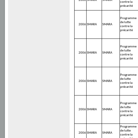
2006
SMARA
SMARA
contre la
précarité
Programme
de lutte
2006
SMARA
SMARA
contre la
précarité
Programme
de lutte
2006
SMARA
SMARA
contre la
précarité
Programme
de lutte
2006
SMARA
SMARA
contre la
précarité
Programme
de lutte
2006
SMARA
SMARA
contre la
précarité
Programme
de lutte
2006
SMARA
SMARA
contre la