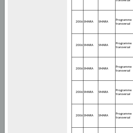
transversal
Programme
2006
SMARA
SMARA
transversal
Programme
2006
SMARA
SMARA
transversal
Programme
2006
SMARA
SMARA
transversal
Programme
2006
SMARA
SMARA
transversal
Programme
2006
SMARA
SMARA
transversal