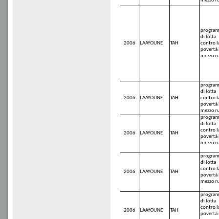
mezzo ru
progra
di lotta
2006
LAAYOUNE
TAH
contro l
povertà 
mezzo ru
progra
di lotta
2006
LAAYOUNE
TAH
contro l
povertà 
mezzo ru
progra
di lotta
contro l
2006
LAAYOUNE
TAH
povertà 
mezzo ru
progra
di lotta
contro l
2006
LAAYOUNE
TAH
povertà 
mezzo ru
progra
di lotta
contro l
2006
LAAYOUNE
TAH
povertà 