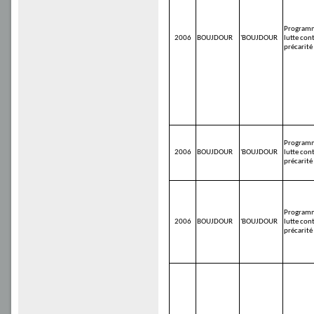
Program
2006
BOUJDOUR
'BOUJDOUR
lutte cont
précarité
Program
2006
BOUJDOUR
'BOUJDOUR
lutte cont
précarité
Program
2006
BOUJDOUR
'BOUJDOUR
lutte cont
précarité