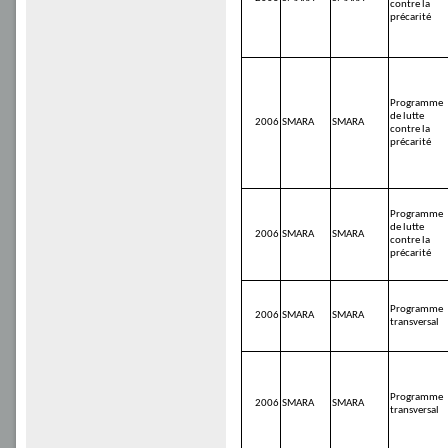
contre la
précarité
Programme
de lutte
2006
SMARA
SMARA
contre la
précarité
Programme
de lutte
2006
SMARA
SMARA
contre la
précarité
Programme
2006
SMARA
SMARA
transversal
Programme
2006
SMARA
SMARA
transversal