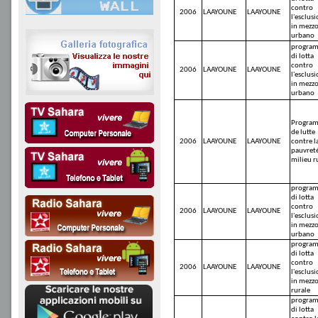
contro
2006
LAAYOUNE
LAAYOUNE
l'esclus
in mezz
urbano
progra
di lotta
contro
2006
LAAYOUNE
LAAYOUNE
l'esclus
in mezz
urbano
Progra
de lutte
2006
LAAYOUNE
LAAYOUNE
contre l
pauvret
milieu r
progra
di lotta
contro
2006
LAAYOUNE
LAAYOUNE
l'esclus
in mezz
urbano
progra
di lotta
contro
2006
LAAYOUNE
LAAYOUNE
l'esclus
in mezz
rurale
progra
di lotta