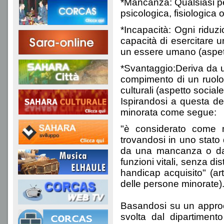
*Mancanza: Qualsiasi per
psicologica, fisiologica
*Incapacità: Ogni riduz
capacità di esercitare u
un essere umano (aspett
*Svantaggio:Deriva da u
compimento di un ruolo n
culturali (aspetto sociale
Ispirandosi a questa def
minorata come segue:
"è considerato come m
trovandosi in uno stato
da una mancanza o da u
funzioni vitali, senza di
handicap acquisito" (art
delle persone minorate)
Basandosi su un approcc
svolta dal dipartimento