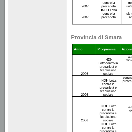
contro la
co
2007
precarietà
un'a
INDH Lotta
contro la
sis
2007
precarietà
se
Provincia di Smara
Anno
Programma
Azioni
at
INDH
d'in
Lottacontro la
precarietà e
l'esclusione
2006
sociale
acquis
INDH Lotta
protes
contro la
precarietà e
l'esclusione
2006
sociale
INDH Lotta
acq
contro la
g
precarietà e
l'esclusione
2006
sociale
INDH Lotta
contro la
precarietà e