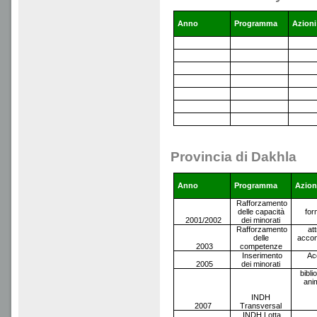
Anno
Programma
Azioni
Provincia di Dakhla
Anno
Programma
Azion
Rafforzamento
delle capacità
for
2001/2002
dei minorati
Rafforzamento
at
delle
accon
2003
competenze
Inserimento
Ac
2005
dei minorati
bibli
ani
INDH
2007
Transversal
INDH Lotta