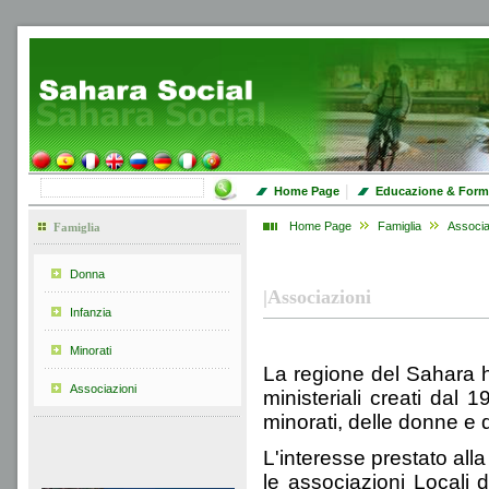
|
Home Page
Educazione & Form
Home Page
Famiglia
Associa
Famiglia
Donna
|
Associazioni
Infanzia
Minorati
La regione del Sahara ha
Associazioni
ministeriali creati dal 
minorati, delle donne e 
L'interesse prestato all
le associazioni
Locali 