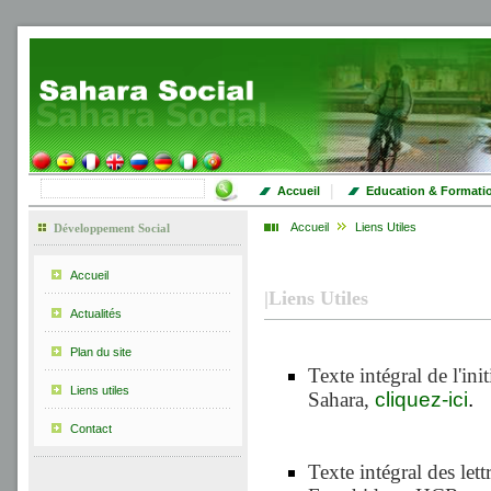
|
Accueil
Education & Formati
Accueil
Liens Utiles
Développement Social
Accueil
|
Liens Utiles
Actualités
Plan du site
Texte intégral de l'in
Liens utiles
Sahara,
cliquez-ici
.
Contact
Texte intégral des let