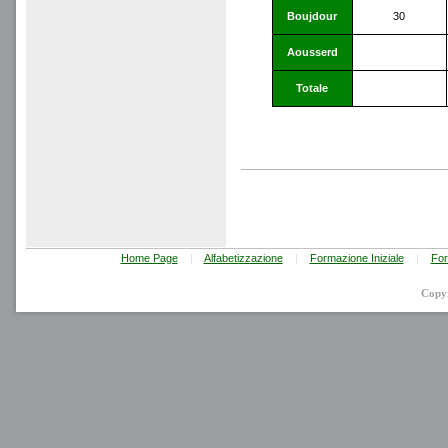
Boujdour
30
Aousserd
Totale
Région
Home Page
|
Alfabetizzazione
|
Formazione Iniziale
|
For
Copy