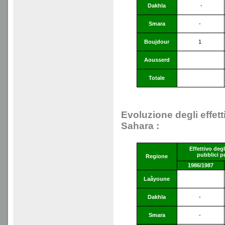
Dakhla
-
Smara
-
Boujdour
1
Aousserd
Totale
Evoluzione degli effett
Sahara :
Effettivo degl
pubblici p
Regione
1986/1987
Laâyoune
Dakhla
-
Smara
-