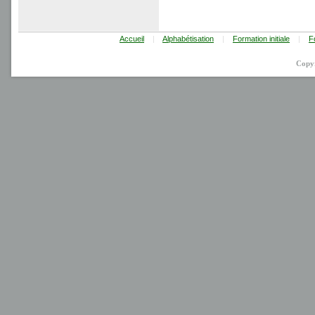
Accueil
|
Alphabétisation
|
Formation initiale
|
F
Copy