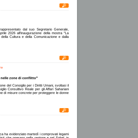
 rappresentato dal suo Segretario Generale,
rile 2026 all'inaugurazione della mostra "La
ù, della Cultura e della Comunicazione e dalla
ra
nelle zone di conflitto”
ne del Consiglio per i Diritti Umani, svoltasi il
lio Consultivo Reale per gli Affari Sahariani
 di misure concrete per proteggere le donne
frica ha evidenziato martedì i comprovati legami
misti che operano nella regione e nel Sahel, in