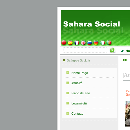
Ho
Sviluppo Sociale
Home Page
|
At
Attualità
Pan
Piano del sito
Oc
Legami utili
Contatto