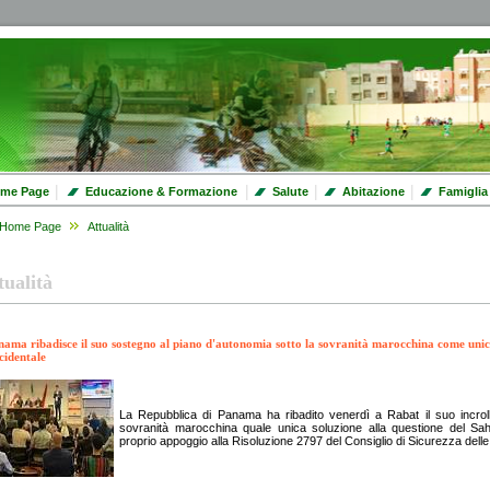
|
|
|
|
me Page
Educazione & Formazione
Salute
Abitazione
Famiglia
Home Page
Attualità
tualità
ama ribadisce il suo sostegno al piano d'autonomia sotto la sovranità marocchina come unica
cidentale
La Repubblica di Panama ha ribadito venerdì a Rabat il suo incroll
sovranità marocchina quale unica soluzione alla questione del Sa
proprio appoggio alla Risoluzione 2797 del Consiglio di Sicurezza delle