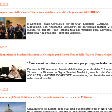
05/2026
ugurazione della mostra "La cultura nei discorsi reali" alla presenza del CORCAS
Il Consiglio Reale Consultivo per gli Affari Sahariani (CORCAS),
Maouelainin Ben Khalihanna Maoulainin, ha partecipato martedì 2 ap
cultura nei discorsi reali", organizzata dal Ministero della Giovent
Biblioteca Nazionale del Regno del Marocco.
04/2026
hiarazione di Saadani Maalainin al Consiglio per i Diritti Umani delle Nazioni Unite a Ginev
“È necessario adottare misure concrete per proteggere le donne 
Durante la 43ª sessione plenaria del dibattito generale della 61ª sessio
24 marzo a Ginevra, la Sig.ra Saadani Maalainin, membro del Consig
(CORCAS) e dell'ONG OCAPROCE International, ha chiesto l'adozione
nelle zone di conflitto.
04/2026
Senato degli Stati Uniti lancia l'allarme sulla natura terroristica del Polisario
Un'audizione del Senato degli Stati Uniti sull'antiterrorismo in Nord A
tra il gruppo separatista Polisario e i movimenti terroristici ed estre