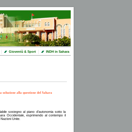
|
|
Gioventù & Sport
INDH in Sahara
 soluzione alla questione del Sahara
abile sostegno al piano d'autonomia sotto la
hara Occidentale, esprimendo al contempo il
 Nazioni Unite.