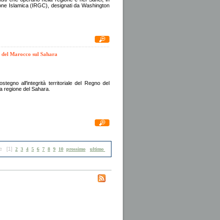
oluzione Islamica (IRGC), designati da Washington
no del Marocco sul Sahara
tegno all'integrità territoriale del Regno del
la regione del Sahara.
e
[1]
2
3
4
5
6
7
8
9
10
prossimo
ultimo