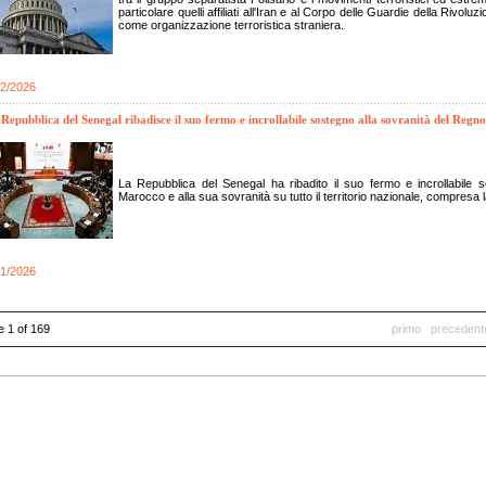
particolare quelli affiliati all'Iran e al Corpo delle Guardie della Riv
come organizzazione terroristica straniera.
02/2026
Repubblica del Senegal ribadisce il suo fermo e incrollabile sostegno alla sovranità del Reg
La Repubblica del Senegal ha ribadito il suo fermo e incrollabile sos
Marocco e alla sua sovranità su tutto il territorio nazionale, compresa 
01/2026
 1 of 169
primo
precedent