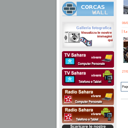
06/
La 
27/
Page